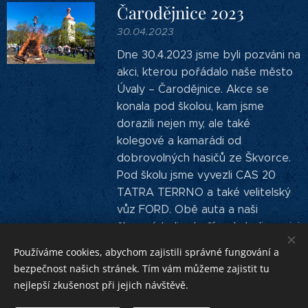
Čarodějnice 2023
30.04.2023
Dne 30.4.2023 jsme byli pozváni na
akci, kterou pořádalo naše město
Úvaly – Čarodějnice. Akce se
konala pod školou, kam jsme
dorazili nejen my, ale také
kolegové a kamarádi od
dobrovolných hasičů ze Škvorce.
Pod školu jsme vyvezli CAS 20
TATRA TERRNO a také velitelský
vůz FORD. Obě auta a naši
členové byli od příjezdu k dispozici
všem návštěvníkům...
Používáme cookies, abychom zajistili správné fungování a
bezpečnost našich stránek. Tím vám můžeme zajistit tu
nejlepší zkušenost při jejich návštěvě.
Novější články