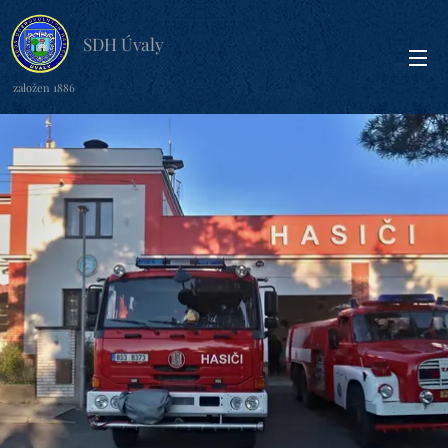
SDH Úvaly
založen 1886