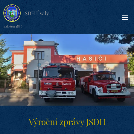
SDH Úvaly
založen 1886
Výroční zprávy JSDH