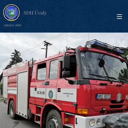
SDH Úvaly
založen 1886