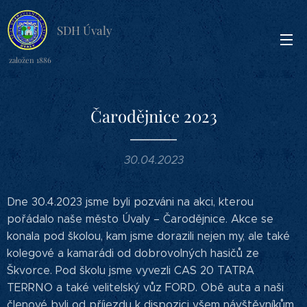
SDH Úvaly
založen 1886
Čarodějnice 2023
30.04.2023
Dne 30.4.2023 jsme byli pozváni na akci, kterou
pořádalo naše město Úvaly – Čarodějnice. Akce se
konala pod školou, kam jsme dorazili nejen my, ale také
kolegové a kamarádi od dobrovolných hasičů ze
Škvorce. Pod školu jsme vyvezli CAS 20 TATRA
TERRNO a také velitelský vůz FORD. Obě auta a naši
členové byli od příjezdu k dispozici všem návštěvníkům