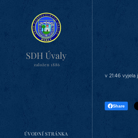
SDH Úvaly
založen 1886
v 21:46 vyjel
Share
ÚVODNÍ STRÁNKA