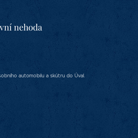
avní nehoda
bního automobilu a skútru do Úval.