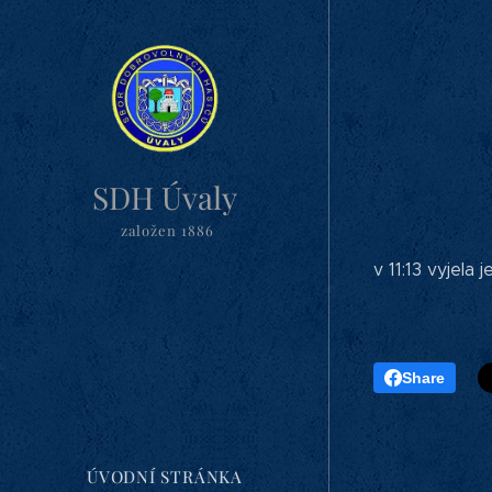
SDH Úvaly
založen 1886
v 11:13 vyjel
Share
ÚVODNÍ STRÁNKA