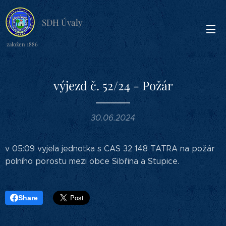
SDH Úvaly
založen 1886
výjezd č. 52/24 - Požár
30.06.2024
v 05:09 vyjela jednotka s CAS 32 148 TATRA na požár
polního porostu mezi obce Sibřina a Stupice.
Share