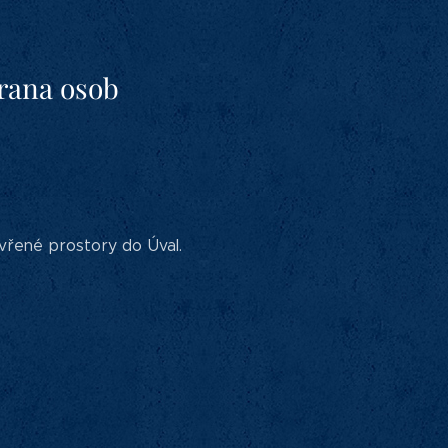
hrana osob
řené prostory do Úval.