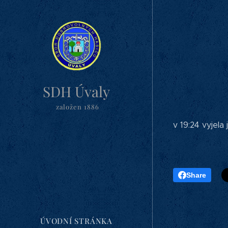
SDH Úvaly
založen 1886
v 19:24 vyjel
Share
ÚVODNÍ STRÁNKA