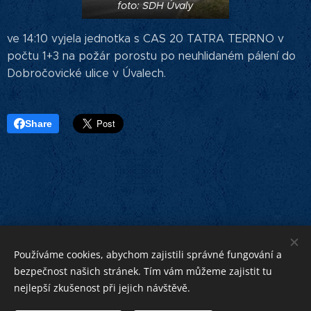
foto: SDH Úvaly
ve 14:10 vyjela jednotka s CAS 20 TATRA TERRNO v
počtu 1+3 na požár porostu po neuhlidaném pálení do
Dobročovické ulice v Úvalech.
Share
Používáme cookies, abychom zajistili správné fungování a
bezpečnost našich stránek. Tím vám můžeme zajistit tu
nejlepší zkušenost při jejich návštěvě.
bližnímu
Bohu ku cti,
ku pomoci