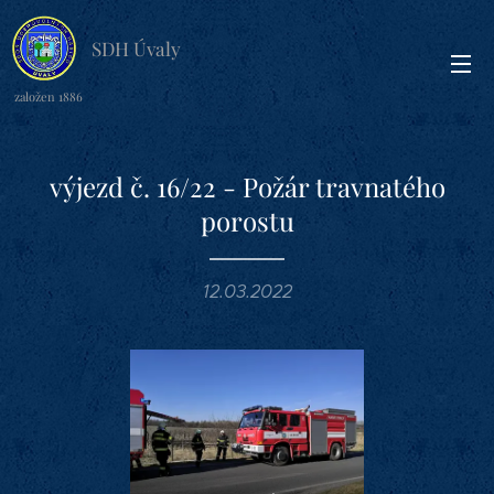
SDH Úvaly
založen 1886
výjezd č. 16/22 - Požár travnatého
porostu
12.03.2022