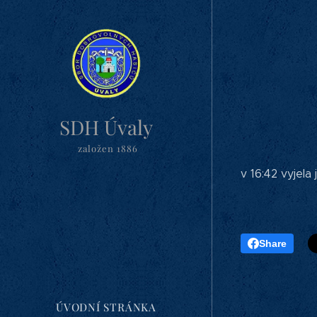
SDH Úvaly
založen 1886
v 16:42 vyjel
Share
ÚVODNÍ STRÁNKA