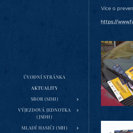
Více o preven
https://www.f
ÚVODNÍ STRÁNKA
AKTUALITY
SBOR (SDH)
VÝJEZDOVÁ JEDNOTKA
(JSDH)
MLADÍ HASIČI (MH)