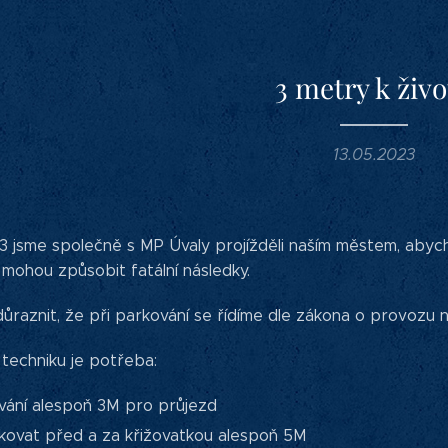
3 metry k živ
13.05.2023
3 jsme společně s MP Úvaly projížděli naším městem, abycho
 mohou způsobit fatální následky.
ůraznit, že při parkování se řídíme dle zákona o provozu 
 techniku je potřeba:
vání alespoň 3M pro průjezd
kovat před a za křižovatkou alespoň 5M