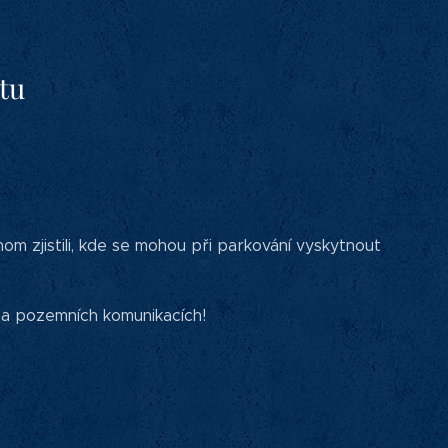
otu
m zjistili, kde se mohou při parkování vyskytnout
na pozemních komunikacích!